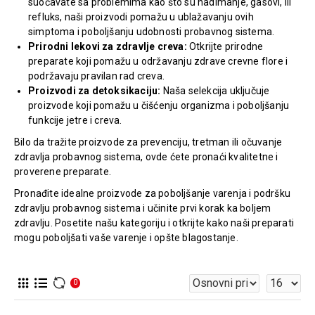
suočavate sa problemima kao što su nadimanje, gasovi, ili
refluks, naši proizvodi pomažu u ublažavanju ovih
simptoma i poboljšanju udobnosti probavnog sistema.
Prirodni lekovi za zdravlje creva:
Otkrijte prirodne
preparate koji pomažu u održavanju zdrave crevne flore i
podržavaju pravilan rad creva.
Proizvodi za detoksikaciju:
Naša selekcija uključuje
proizvode koji pomažu u čišćenju organizma i poboljšanju
funkcije jetre i creva.
Bilo da tražite proizvode za prevenciju, tretman ili očuvanje
zdravlja probavnog sistema, ovde ćete pronaći kvalitetne i
proverene preparate.
Pronađite idealne proizvode za poboljšanje varenja i podršku
zdravlju probavnog sistema i učinite prvi korak ka boljem
zdravlju. Posetite našu kategoriju i otkrijte kako naši preparati
mogu poboljšati vaše varenje i opšte blagostanje.
0