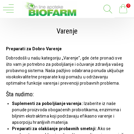
0
Varenje
Preparati za Dobro Varenje
Dobrodošli u našu kategoriju „Varenje“, gde ćete pronaći sve
što vam je potrebno za poboljšanje i očuvanje zdravlja vašeg
probavnog sistema. Naša pažljivo odabrana ponuda uključuje
visokokvalitetne preparate koji pomažu u održavanju
optimalne funkcije varenja i prevenciji probavnih problema.
Šta nudimo:
Suplementi za poboljšanje varenja:
Izaberite iz naše
ponude proizvoda obogaćenih probiotikama, enzimima i
biljnim ekstraktima koji podržavaju efikasno varenje i
apsorpciju hranljivih materija.
Preparati za olakšanje probavnih smetnji:
Ako se