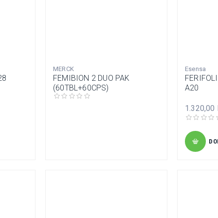
MERCK
Esensa
28
FEMIBION 2 DUO PAK
FERIFOL
(60TBL+60CPS)
A20
1.320,00
DO