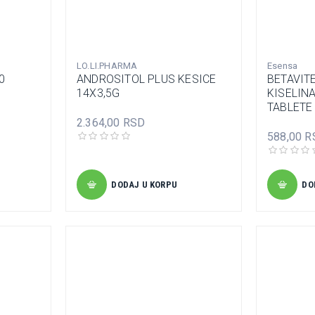
LO.LI.PHARMA
Esensa
0
ANDROSITOL PLUS KESICE
BETAVIT
14X3,5G
KISELIN
TABLETE
2.364,00 RSD
588,00 R
DODAJ U KORPU
DO