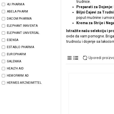
trudnice.
4U PHARMA
Preparati za Dojenje:
ABELA PHARM
Biljni Čajevi za Trudn
poput mučnine i umora
DACOM PHARMA
Krema za Strije i Neg
ELEPHANT INNVENTA
Istražite našu selekciju i pr
ELEPHANT UNIVERSAL
ovde da vam pomogne. Briga o 
ESENSA
trudnoću i dojenje sa lakoćo
ESTABLO PHARMA
EUROPHARM
Uporedi proizv
GALENIKA
HEALTH AID
HEMOFARM AD
HERMES ARZNEIMITTEL
INDUSEN NACIONAL
INNOVATIVE MED.LENUS
LABORA BESINS INTER
LO.LI.PHARMA