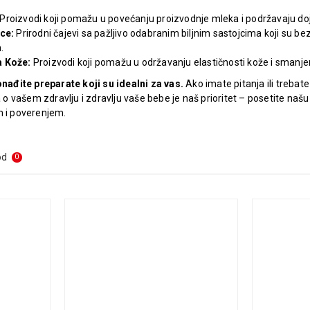
Proizvodi koji pomažu u povećanju proizvodnje mleka i podržavaju dojen
ice:
Prirodni čajevi sa pažljivo odabranim biljnim sastojcima koji su
.
a Kože:
Proizvodi koji pomažu u održavanju elastičnosti kože i smanje
onađite preparate koji su idealni za vas.
Ako imate pitanja ili trebat
vašem zdravlju i zdravlju vaše bebe je naš prioritet – posetite našu 
m i poverenjem.
od
0