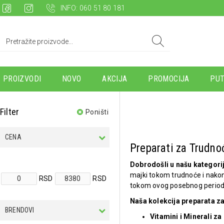
INFO: 060 51 80 181
PROIZVODI
NOVO
AKCIJA
PROMOCIJA
PUT
Filter
Poništi
CENA
Preparati za Trudno
Dobrodošli u našu kategorij
majki tokom trudnoće i nakon
RSD
RSD
tokom ovog posebnog period
Naša kolekcija preparata za
BRENDOVI
Vitamini i Minerali za