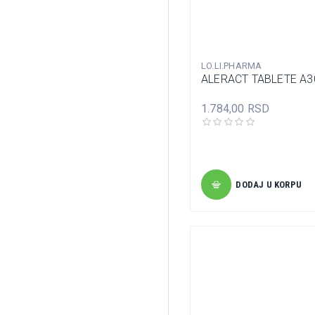
LUGAR ALNEO
MEDICO DOMUS
MERCK
LO.LI.PHARMA
NANTONG EGENS INPHARM
ALERACT TABLETE A3
NATURAL WEALTH
1.784,00 RSD
ORTHOMOL
PAR PAK D.O.O.
PHARMALIFE
PHARMANOVA
DODAJ U KORPU
PHARMASWISS
ROTTENDORF PHARMA
SALUS HAUS
SOLGAR
TERRANOVA
VITABIOTICS