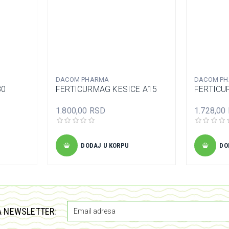
DACOM PHARMA
DACOM P
30
FERTICURMAG KESICE A15
FERTICU
1.800,00 RSD
1.728,00
DODAJ U KORPU
DO
A NEWSLETTER: