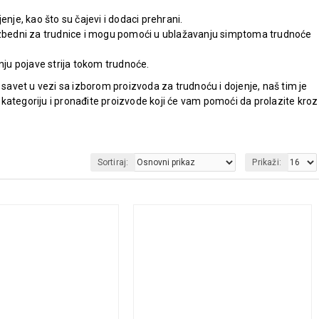
je, kao što su čajevi i dodaci prehrani.
 bezbedni za trudnice i mogu pomoći u ublažavanju simptoma trudnoće
nju pojave strija tokom trudnoće.
e savet u vezi sa izborom proizvoda za trudnoću i dojenje, naš tim je
kategoriju i pronađite proizvode koji će vam pomoći da prolazite kroz
Sortiraj:
Prikaži: