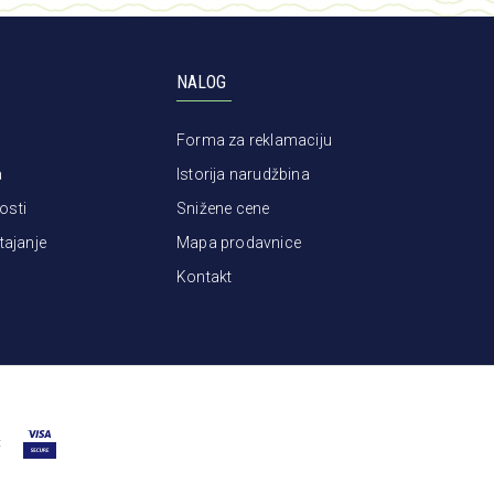
NALOG
Forma za reklamaciju
a
Istorija narudžbina
osti
Snižene cene
tajanje
Mapa prodavnice
Kontakt