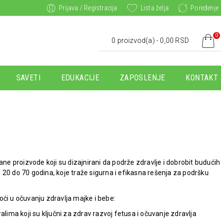
Prijava / Registracija
Lista želja
Poređenje
0
0 proizvod(a) - 0,00 RSD
SAVETI
EDUKACIJE
ZAPOSLENJE
KONTAKT
ane proizvode koji su dizajnirani da podrže zdravlje i dobrobit budućih
0 do 70 godina, koje traže sigurna i efikasna rešenja za podršku
ći u očuvanju zdravlja majke i bebe:
ima koji su ključni za zdrav razvoj fetusa i očuvanje zdravlja