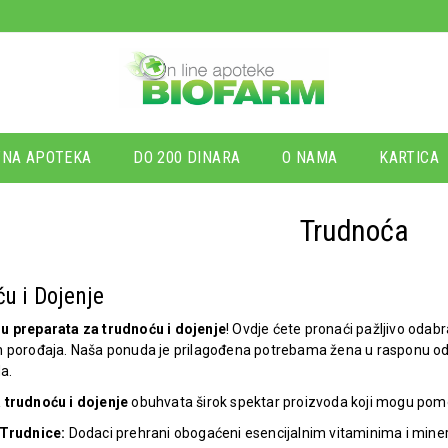
NA APOTEKA
DO 200 DINARA
O NAMA
KARTICA
Trudnoća
ću i Dojenje
u preparata za trudnoću i dojenje
! Ovdje ćete pronaći pažljivo odabr
 porođaja. Naša ponuda je prilagođena potrebama žena u rasponu od 2
a.
 trudnoću i dojenje
obuhvata širok spektar proizvoda koji mogu pomo
 Trudnice:
Dodaci prehrani obogaćeni esencijalnim vitaminima i mineral