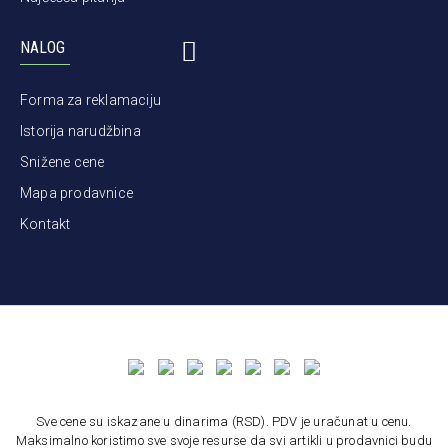
NALOG
Forma za reklamaciju
Istorija narudžbina
Snižene cene
Mapa prodavnice
Kontakt
Sve cene su iskazane u dinarima (RSD). PDV je uračunat u cenu.
Maksimalno koristimo sve svoje resurse da svi artikli u prodavnici budu