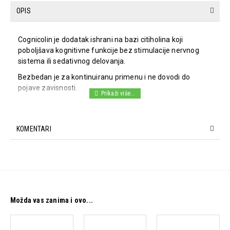
OPIS
Cognicolin
je dodatak ishrani na bazi citiholina koji
poboljšava kognitivne funkcije bez stimulacije nervnog
sistema ili sedativnog delovanja.
Bezbedan je za kontinuiranu primenu i ne dovodi do
pojave zavisnosti.
Sastav:
KOMENTARI
Dnevna doza (2 kapsule) sadrži: 500 mg citiholina.
Namena:
- mogu koristiti studenti u cilju poboljšanja koncentracije,
pamćenja, bržeg razumevanja i savladavanja gradiva.
Možda vas zanima i ovo...
- preporučuje se i za unapređenje pamćenja, mišljenja,
koncentracije i opažanja kod osoba starije dobi; osobama