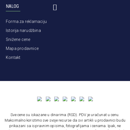
NALOG
Forma za reklamaciju
Istorija narudžbina
Snižene cene
Mapa prodavnice
Kontakt
Sve cene su iskazane u dinarima (RSD). PDV je uračunat u cenu.
Maksimalno koristimo sve svoje resurse da svi artikli u prodavnici budu
prikazani sa ispravnim opisima, fotografijama i cenama. Ipak, ne