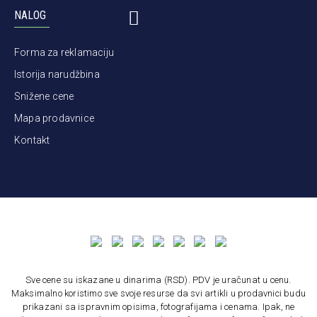
NALOG
Forma za reklamaciju
Istorija narudžbina
Snižene cene
Mapa prodavnice
Kontakt
Sve cene su iskazane u dinarima (RSD). PDV je uračunat u cenu.
Maksimalno koristimo sve svoje resurse da svi artikli u prodavnici budu
prikazani sa ispravnim opisima, fotografijama i cenama. Ipak, ne