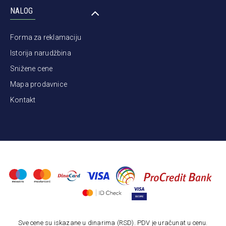
NALOG
Forma za reklamaciju
Istorija narudžbina
Snižene cene
Mapa prodavnice
Kontakt
Sve cene su iskazane u dinarima (RSD). PDV je uračunat u cenu.