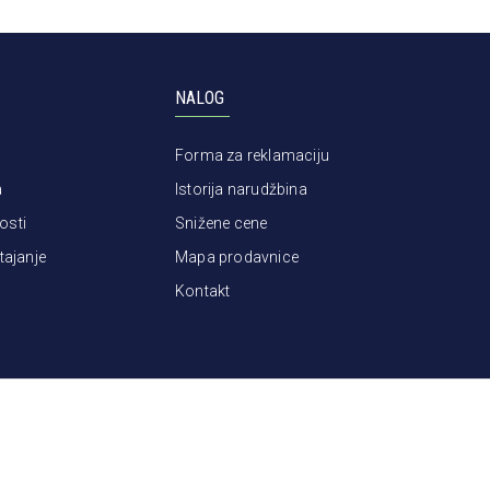
NALOG
Forma za reklamaciju
a
Istorija narudžbina
osti
Snižene cene
tajanje
Mapa prodavnice
Kontakt