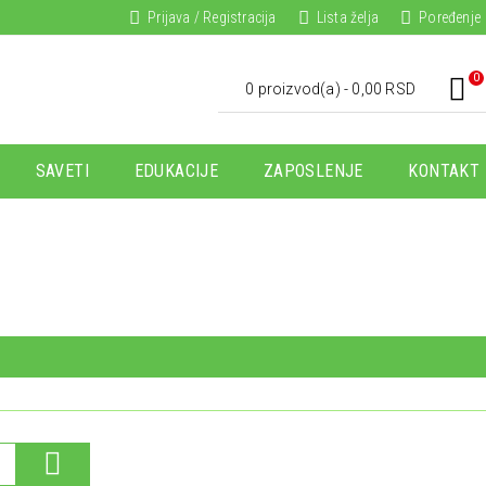
Prijava / Registracija
Lista želja
Poređenje
0
0 proizvod(a) - 0,00 RSD
SAVETI
EDUKACIJE
ZAPOSLENJE
KONTAKT