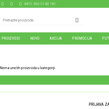
INFO: 060 51 80 181
PROIZVODI
NOVO
AKCIJA
PROMOCIJA
PUT
Nema unetih proizvoda u kategoriji.
PRIJAVA Z