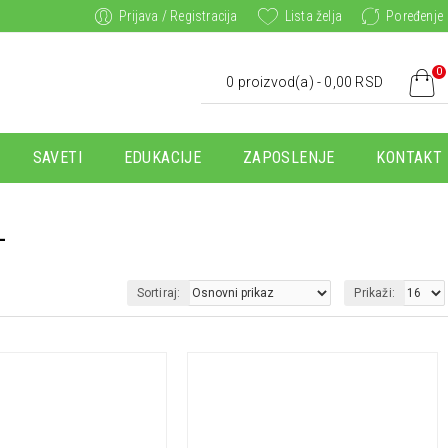
Prijava / Registracija
Lista želja
Poređenje
0
0 proizvod(a) - 0,00 RSD
SAVETI
EDUKACIJE
ZAPOSLENJE
KONTAKT
L
Sortiraj:
Prikaži: