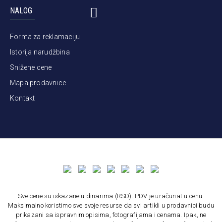
NALOG
Forma za reklamaciju
Istorija narudžbina
Snižene cene
Mapa prodavnice
Kontakt
Sve cene su iskazane u dinarima (RSD). PDV je uračunat u cenu.
Maksimalno koristimo sve svoje resurse da svi artikli u prodavnici budu
prikazani sa ispravnim opisima, fotografijama i cenama. Ipak, ne