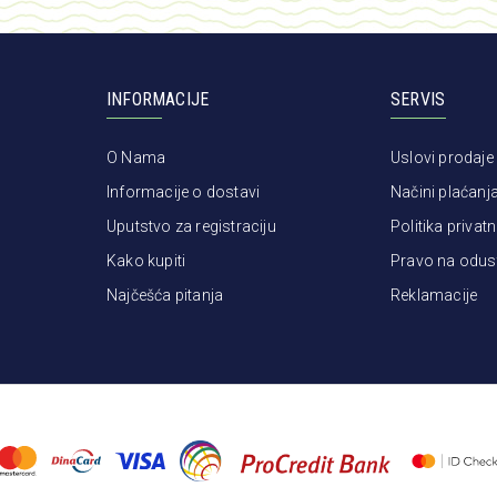
INFORMACIJE
SERVIS
O Nama
Uslovi prodaje
Informacije o dostavi
Načini plaćanj
Uputstvo za registraciju
Politika privatn
Kako kupiti
Pravo na odus
Najčešća pitanja
Reklamacije