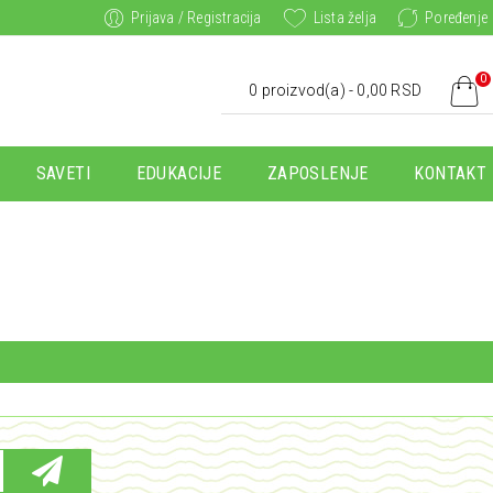
Prijava / Registracija
Lista želja
Poređenje
0
0 proizvod(a) - 0,00 RSD
SAVETI
EDUKACIJE
ZAPOSLENJE
KONTAKT