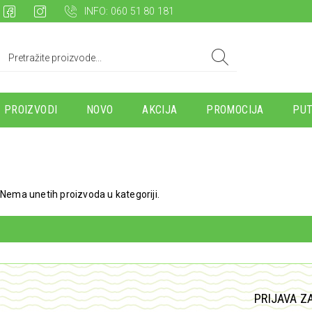
INFO: 060 51 80 181
PROIZVODI
NOVO
AKCIJA
PROMOCIJA
PUT
Nema unetih proizvoda u kategoriji.
PRIJAVA Z