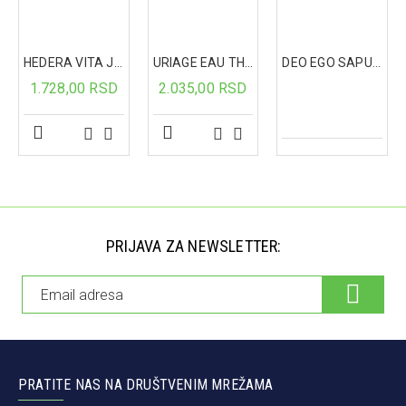
-
Obnavlja kožnu barijeru i ostavlja zaštitni sloj na koži.
-
Uklanja osećaj zatezanja, neprijatnosti i svraba.
HEDERA VITA JEDNOROG NESESER
URIAGE EAU THERMALE NOCNA MASKA 50ML 1369
DEO EGO SAPUN 78G
-
Osobama sa kožom koja se ljuspa, kao kod psorijaze,
umesto ulja za kupanje preporučujemo Xemose sindet za
1.728,00 RSD
2.035,00 RSD
kupanje.
Način primene:
Ulje u kontaktu sa vodom stvara emulziju, beli mus, koji se
nanosi na kožu tela/lica i obavi se pranje vrata, pregiba,
genitalne regije u trajanju od 3-5 minuta.
PRIJAVA ZA NEWSLETTER:
Nakon ispiranja vodom koža ne ostaje masna, ali je
potrebno nežno je obrisati, potapkati peškirom, kako bi se
sačuvao nemasni zaštitni sloj na koži.
Pakovanje:
500ml
PRATITE NAS NA DRUŠTVENIM MREŽAMA