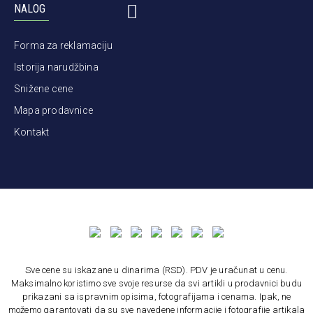
NALOG
Forma za reklamaciju
Istorija narudžbina
Snižene cene
Mapa prodavnice
Kontakt
Sve cene su iskazane u dinarima (RSD). PDV je uračunat u cenu.
Maksimalno koristimo sve svoje resurse da svi artikli u prodavnici budu
prikazani sa ispravnim opisima, fotografijama i cenama. Ipak, ne
možemo garantovati da su sve navedene informacije i fotografije artikala