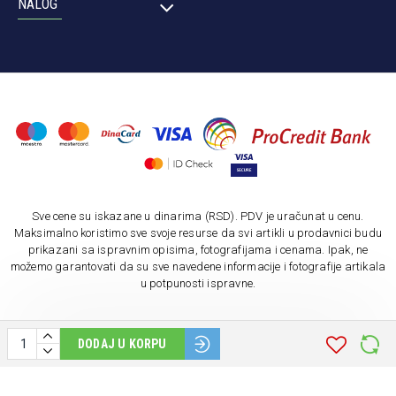
NALOG
Sve cene su iskazane u dinarima (RSD). PDV je uračunat u cenu.
Maksimalno koristimo sve svoje resurse da svi artikli u prodavnici budu
prikazani sa ispravnim opisima, fotografijama i cenama. Ipak, ne
možemo garantovati da su sve navedene informacije i fotografije artikala
u potpunosti ispravne.
DODAJ U KORPU
Copyright ©
2026. AU "BIOFARM". Sva prava zadržana.
Softverska izrada: