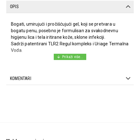
OPIS
Bogati, umirujući i pročišćujući gel, koji se pretvara u
bogatu penu, posebno je formulisan za svakodnevnu
higijenu lica i tela iritirane kože, sklone infekciji.
Sadrži patentirani TLR2 Regul kompleks i Uriage Termalna
Voda.
Pogodan za primenu na lice i telo kod beba, dece i
odraslih.
KOMENTARI
Sastav:
AQUA (WATER- WATER)- SODIUM CHLORIDE- SODIUM
LAURETH SULFATE- SODIUM COCOYL GLUTAMATE-
DECYL GLUCOSIDE-BUTYLENE GLYCOL- CETEARETH-60-
MYRISTYL GLYCOL- COCO-GLUCOSIDE- GLYCERYL
OLEATE- SODIUM METHYL COCOYL- TAURATE- COPPER
GLUCONATE- ZINC GLUCONATE- ISOPROPYL ALCOHOL-