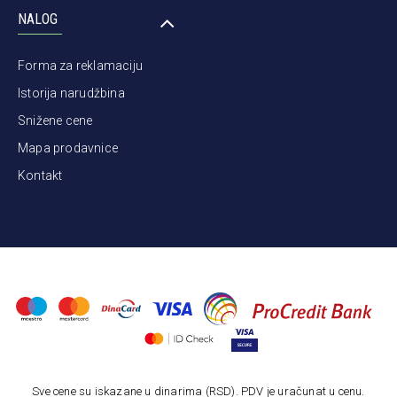
NALOG
Forma za reklamaciju
Istorija narudžbina
Snižene cene
Mapa prodavnice
Kontakt
Sve cene su iskazane u dinarima (RSD). PDV je uračunat u cenu.