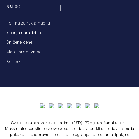
NALOG
Forma za reklamaciju
Istorija narudžbina
Snižene cene
Mapa prodavnice
Kontakt
Sve cene su iskazane u dinarima (RSD). PDV je uračunat u cenu.
Maksimalno koristimo sve svoje resurse da svi artikli u prodavnici budu
prikazani sa ispravnim opisima, fotografijama i cenama. Ipak, ne