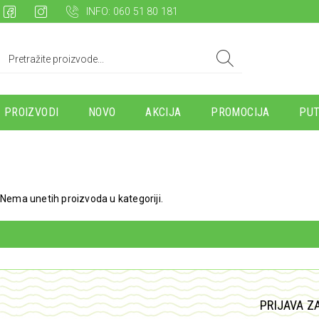
INFO: 060 51 80 181
PROIZVODI
NOVO
AKCIJA
PROMOCIJA
PUT
Nema unetih proizvoda u kategoriji.
PRIJAVA Z