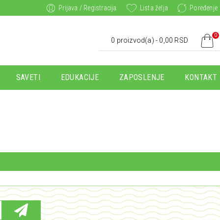
Prijava / Registracija
Lista želja
Poređenje
0
0 proizvod(a) - 0,00 RSD
SAVETI
EDUKACIJE
ZAPOSLENJE
KONTAKT