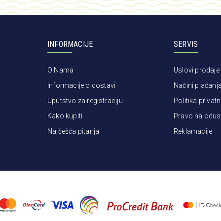
INFORMACIJE
SERVIS
O Nama
Uslovi prodaje
Informacije o dostavi
Načini plaćanj
Uputstvo za registraciju
Politika privatn
Kako kupiti
Pravo na odus
Najčešća pitanja
Reklamacije