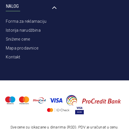
NALOG
Forma za reklamaciju
Istorija narudžbina
Snižene cene
Mapa prodavnice
Kontakt
Sve cene su iskazane u dinarima (RSD). PDV je uračunat u cenu.