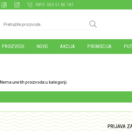
INFO: 060 51 80 181
PROIZVODI
NOVO
AKCIJA
PROMOCIJA
PUT
Nema unetih proizvoda u kategoriji.
PRIJAVA Z