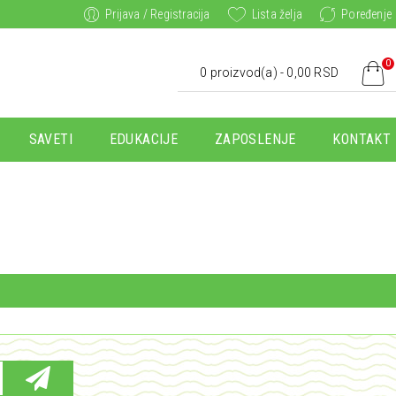
Prijava / Registracija
Lista želja
Poređenje
0
0 proizvod(a) - 0,00 RSD
SAVETI
EDUKACIJE
ZAPOSLENJE
KONTAKT