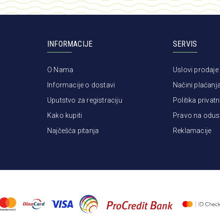
INFORMACIJE
SERVIS
O Nama
Uslovi prodaje
Informacije o dostavi
Načini plaćanj
Uputstvo za registraciju
Politika privatn
Kako kupiti
Pravo na odus
Najčešća pitanja
Reklamacije