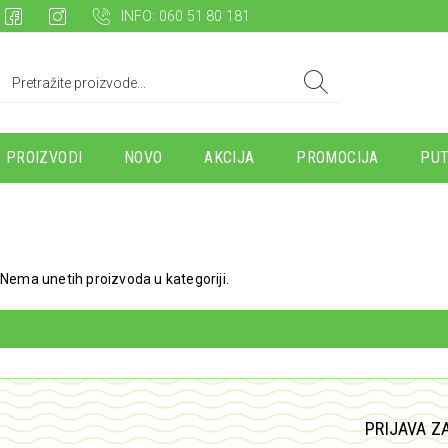
INFO: 060 51 80 181
PROIZVODI
NOVO
AKCIJA
PROMOCIJA
PUT
Nema unetih proizvoda u kategoriji.
PRIJAVA Z