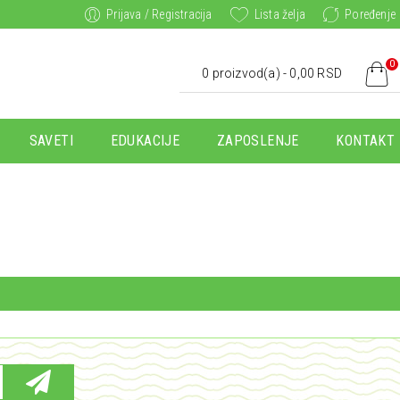
Prijava / Registracija
Lista želja
Poređenje
0
0 proizvod(a) - 0,00 RSD
SAVETI
EDUKACIJE
ZAPOSLENJE
KONTAKT