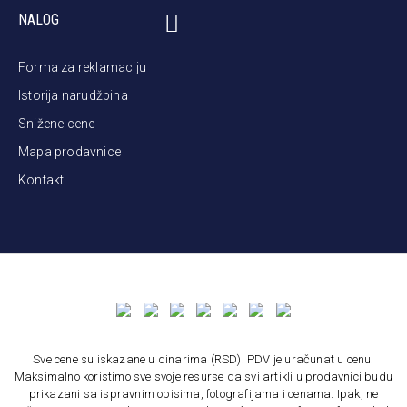
NALOG
Forma za reklamaciju
Istorija narudžbina
Snižene cene
Mapa prodavnice
Kontakt
Sve cene su iskazane u dinarima (RSD). PDV je uračunat u cenu.
Maksimalno koristimo sve svoje resurse da svi artikli u prodavnici budu
prikazani sa ispravnim opisima, fotografijama i cenama. Ipak, ne