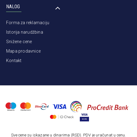
NALOG
Forma za reklamaciju
Istorija narudžbina
Snižene cene
Mapa prodavnice
Kontakt
Sve cene su iskazane u dinarima (RSD). PDV je uračunat u cenu.