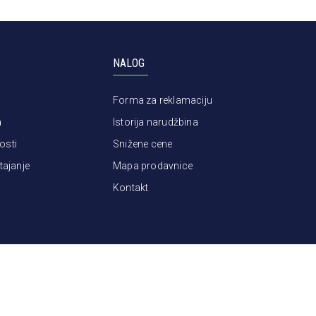
NALOG
Forma za reklamaciju
a
Istorija narudžbina
osti
Snižene cene
tajanje
Mapa prodavnice
Kontakt