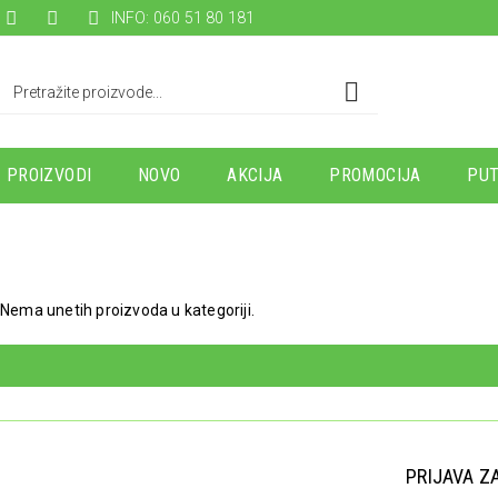
INFO: 060 51 80 181
PROIZVODI
NOVO
AKCIJA
PROMOCIJA
PUT
Nema unetih proizvoda u kategoriji.
PRIJAVA Z