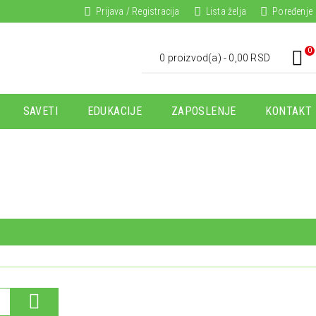
Prijava / Registracija
Lista želja
Poređenje
0
0 proizvod(a) - 0,00 RSD
SAVETI
EDUKACIJE
ZAPOSLENJE
KONTAKT