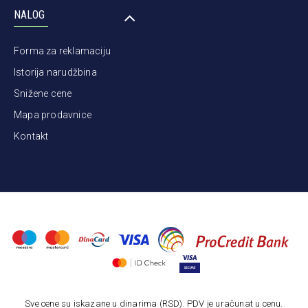
NALOG
Forma za reklamaciju
Istorija narudžbina
Snižene cene
Mapa prodavnice
Kontakt
Sve cene su iskazane u dinarima (RSD). PDV je uračunat u cenu.