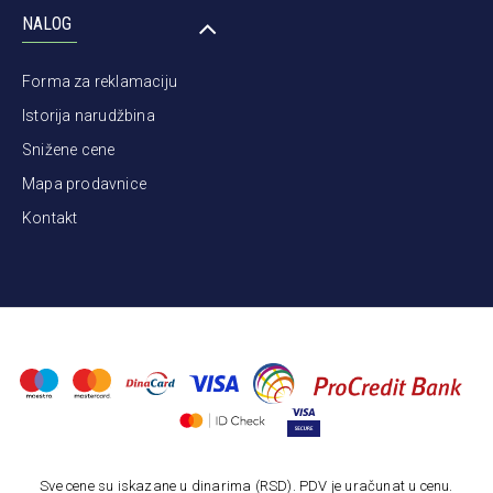
NALOG
Forma za reklamaciju
Istorija narudžbina
Snižene cene
Mapa prodavnice
Kontakt
Sve cene su iskazane u dinarima (RSD). PDV je uračunat u cenu.