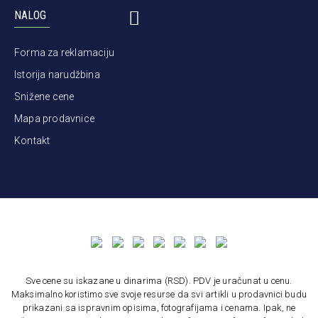
NALOG
Forma za reklamaciju
Istorija narudžbina
Snižene cene
Mapa prodavnice
Kontakt
Sve cene su iskazane u dinarima (RSD). PDV je uračunat u cenu.
Maksimalno koristimo sve svoje resurse da svi artikli u prodavnici budu
prikazani sa ispravnim opisima, fotografijama i cenama. Ipak, ne